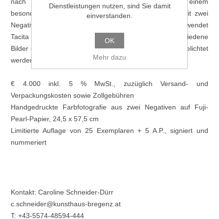
nach einer perfekten Sonnenfinsternis zeigt. In einem
Dienstleistungen nutzen, sind Sie damit
besonderen Verfahren wird das einzelne Fotopapier mit zwei
einverstanden.
Negativen belichtet. Diese Entwicklungstechnik verwendet
Tacita Dean auch bei
FILM
und
Antigone
, bei der verschiedene
OK
Bilder des fotochemischen Filmkaders abgedeckt oder belichtet
Mehr dazu
werden.
€ 4.000 inkl. 5 % MwSt., zuzüglich Versand- und
Verpackungskosten sowie Zollgebühren
Handgedruckte Farbfotografie aus zwei Negativen auf Fuji-
Pearl-Papier, 24,5 x 57,5 cm
Limitierte Auflage von 25 Exemplaren + 5 A.P., signiert und
nummeriert
Kontakt: Caroline Schneider-Dürr
c.schneider@kunsthaus-bregenz.at
T: +43-5574-48594-444