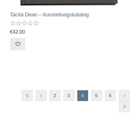
Tacita Dean – Ausstellungskatalog
€42.00
2
3
4
5
6