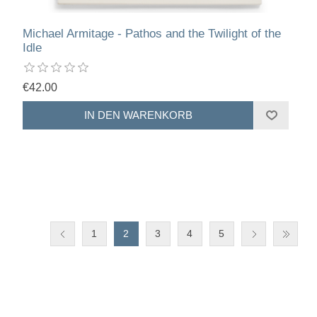
Michael Armitage - Pathos and the Twilight of the
Idle
€42.00
1
2
3
4
5