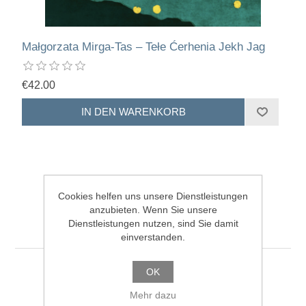
Małgorzata Mirga-Tas – Tełe Ćerhenia Jekh Jag
€42.00
Cookies helfen uns unsere Dienstleistungen
anzubieten. Wenn Sie unsere
Ähnliche Produkte
Dienstleistungen nutzen, sind Sie damit
einverstanden.
OK
Mehr dazu