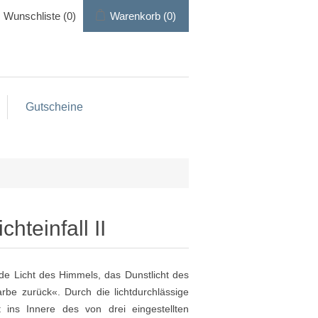
Wunschliste
(0)
Warenkorb
(0)
Gutscheine
hteinfall II
e Licht des Himmels, das Dunstlicht des
arbe zurück«. Durch die lichtdurchlässige
 ins Innere des von drei eingestellten