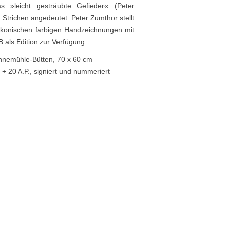
 »leicht gesträubte Gefieder« (Peter
n Strichen angedeutet. Peter Zumthor stellt
ikonischen farbigen Handzeichnungen mit
 als Edition zur Verfügung.
ahnemühle-Bütten, 70 x 60 cm
 + 20 A.P., signiert und nummeriert