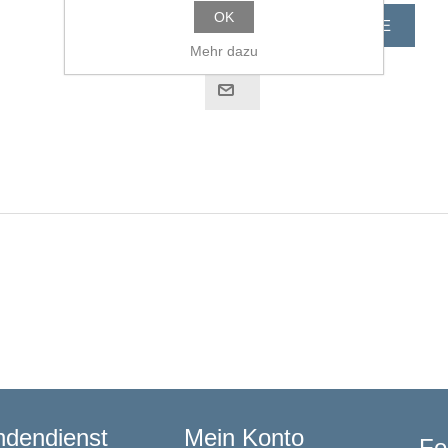
OK
Mehr dazu
dendienst
Mein Konto
Fo