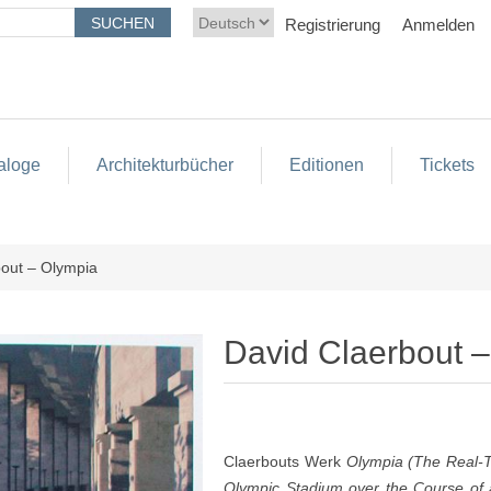
Registrierung
Anmelden
aloge
Architekturbücher
Editionen
Tickets
bout – Olympia
David Claerbout 
Claerbouts Werk
Olympia (The Real-Ti
Olympic Stadium over the Course of