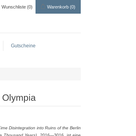
Wunschliste
(0)
Warenkorb
(0)
Gutscheine
– Olympia
me Disintegration into Ruins of the Berlin
 a Thousand Years)
, 2016—3016, ist eine