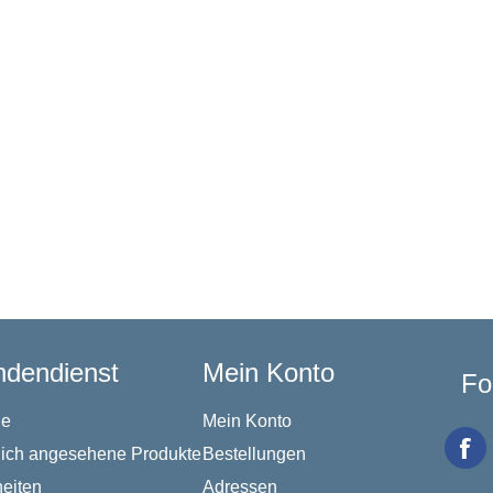
dendienst
Mein Konto
Fo
he
Mein Konto
lich angesehene Produkte
Bestellungen
eiten
Adressen