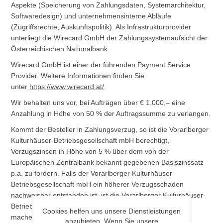
Aspekte (Speicherung von Zahlungsdaten, Systemarchitektur,
Softwaredesign) und unternehmensinterne Abläufe
(Zugriffsrechte, Auskunftspolitik). Als Infrastrukturprovider
unterliegt die Wirecard GmbH der Zahlungssystemaufsicht der
Österreichischen Nationalbank.
Wirecard GmbH ist einer der führenden Payment Service
Provider. Weitere Informationen finden Sie
unter
https://www.wirecard.at/
Wir behalten uns vor, bei Aufträgen über € 1.000,– eine
Anzahlung in Höhe von 50 % der Auftragssumme zu verlangen.
Kommt der Besteller in Zahlungsverzug, so ist die Vorarlberger
Kulturhäuser-Betriebsgesellschaft mbH berechtigt,
Verzugszinsen in Höhe von 5 % über dem von der
Europäischen Zentralbank bekannt gegebenen Basiszinssatz
p.a. zu fordern. Falls der Vorarlberger Kulturhäuser-
Betriebsgesellschaft mbH ein höherer Verzugsschaden
nachweisbar entstanden ist, ist die Vorarlberger Kulturhäuser-
Betriebsgesellschaft mbH berechtigt, diesen geltend zu
Cookies helfen uns unsere Dienstleistungen
machen.
anzubieten. Wenn Sie unsere