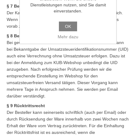
Dienstleistungen nutzen, sind Sie damit
§ 7 Besonderheiten beim Kauf auf Rechnung
einverstanden.
Der Kauf auf Rechnung ist über den Webshop nicht möglich.
Wenn Kauf auf Rechnung gewünscht ist, bitten wir Sie uns
vorab zu kontaktieren.
OK
§ 8 Besondere Konditionen für gewerbliche Kunden
Mehr dazu
Bei gewerblichen EU-Kunden außerhalb von Österreich kann
bei Bekanntgabe der Umsatzsteueridentifikationsnummer (UID)
auch eine Verrechnung ohne Umsatzsteuer erfolgen. Dazu ist
bei der Anmeldung zum KUB-Webshop unbedingt die UID
anzugeben. Nach erfolgreicher Prüfung werden wir die
entsprechende Einstellung im Webshop für den
umsatzsteuerfreien Versand tätigen. Dieser Vorgang kann
mehrere Tage in Anspruch nehmen. Sie werden per Email
darüber verständigt.
§ 9 Rücktrittsrecht
Der Besteller kann seinerseits schriftlich (auch per Email) oder
durch Rücksendung der Ware innerhalb von zwei Wochen nach
Erhalt der Ware vom Vertrag zurücktreten. Für die Einhaltung
der Rücktrittsfrist ist es ausreichend, wenn die