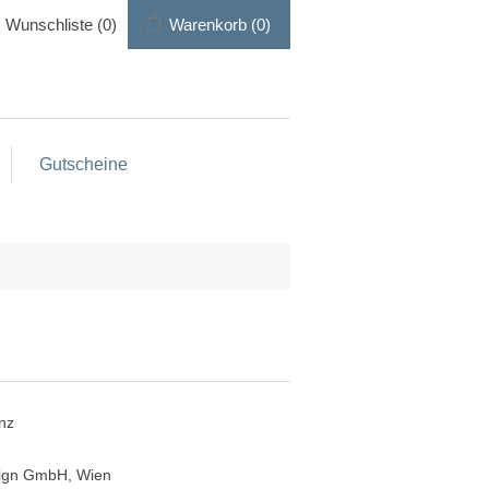
Wunschliste
(0)
Warenkorb
(0)
Gutscheine
nz
sign GmbH, Wien