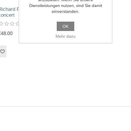
Dienstleistungen nutzen, sind Sie damit
Richard Prince – It´s a free
einverstanden.
concert
OK
€48.00
Mehr dazu