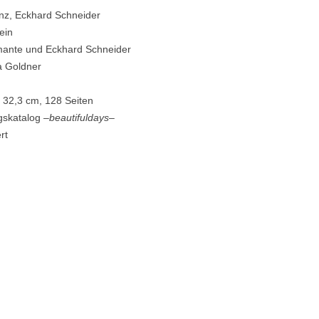
z, Eckhard Schneider
ein
ante und Eckhard Schneider
a Goldner
 32,3 cm, 128 Seiten
ngskatalog
–beautifuldays–
rt