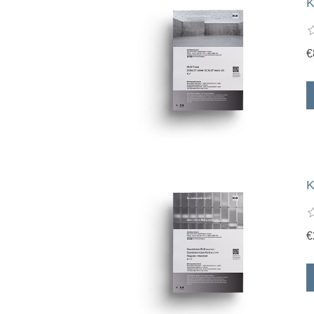
K
€
K
€