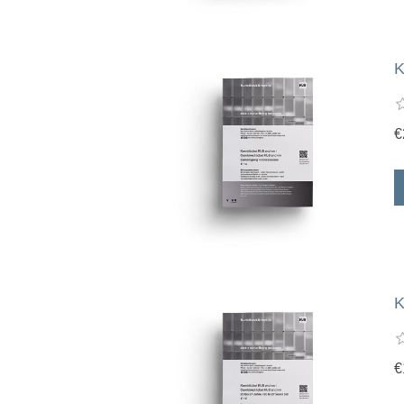
K
€
K
€