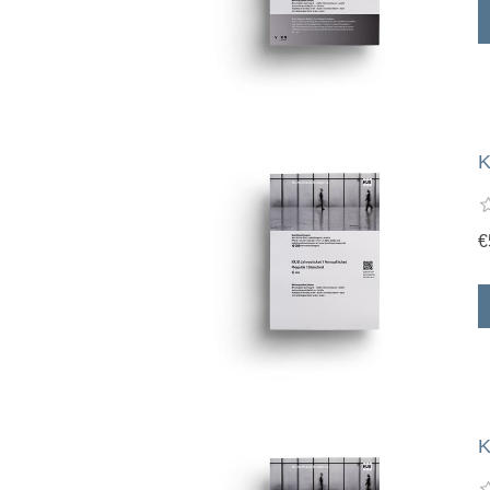
K
€
K