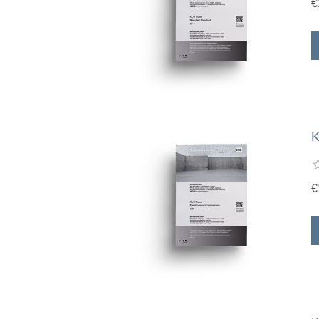
€
K
€