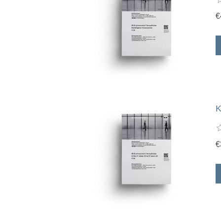
€
K
€