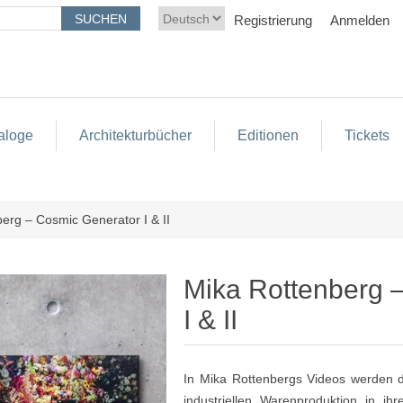
Registrierung
Anmelden
aloge
Architekturbücher
Editionen
Tickets
erg – Cosmic Generator I & II
Mika Rottenberg 
I & II
In Mika Rottenbergs Videos werden di
industriellen Warenproduktion in ihr