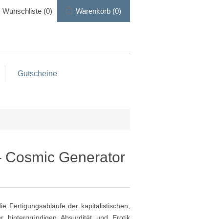
Wunschliste
(0)
Warenkorb
(0)
Gutscheine
– Cosmic Generator
e Fertigungsabläufe der kapitalistischen,
er hintergründigen Absurdität und Erotik