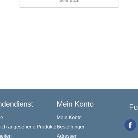
Mehr dazu
dendienst
Mein Konto
Fo
he
Mein Konto
lich angesehene Produkte
Bestellungen
eiten
Adressen