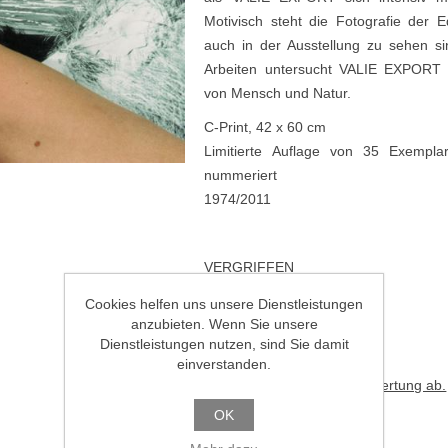
Motivisch steht die Fotografie der 
auch in der Ausstellung zu sehen sin
Arbeiten untersucht VALIE EXPORT u
von Mensch und Natur.
C-Print, 42 x 60 cm
Limitierte Auflage von 35 Exempla
nummeriert
1974/2011
VERGRIFFEN
Cookies helfen uns unsere Dienstleistungen
€950.00
anzubieten. Wenn Sie unsere
Dienstleistungen nutzen, sind Sie damit
einverstanden.
Geben Sie eine Produktbewertung ab.
OK