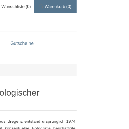
Wunschliste
(0)
Warenkorb
(0)
Gutscheine
tologischer
haus Bregenz entstand ursprünglich 1974,
 konzeptueller Fotografie beschäftigte.