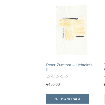
Peter Zumthor – Lichteinfall
II
€480.00