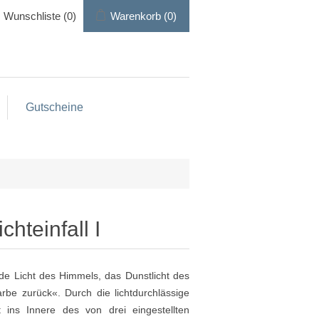
Wunschliste
(0)
Warenkorb
(0)
Gutscheine
chteinfall I
e Licht des Himmels, das Dunstlicht des
arbe zurück«. Durch die lichtdurchlässige
 ins Innere des von drei eingestellten