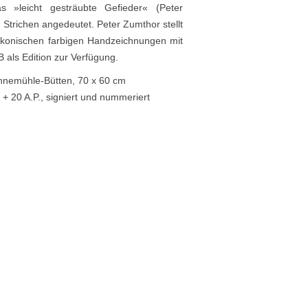
 »leicht gesträubte Gefieder« (Peter
n Strichen angedeutet. Peter Zumthor stellt
ikonischen farbigen Handzeichnungen mit
 als Edition zur Verfügung.
ahnemühle-Bütten, 70 x 60 cm
 + 20 A.P., signiert und nummeriert