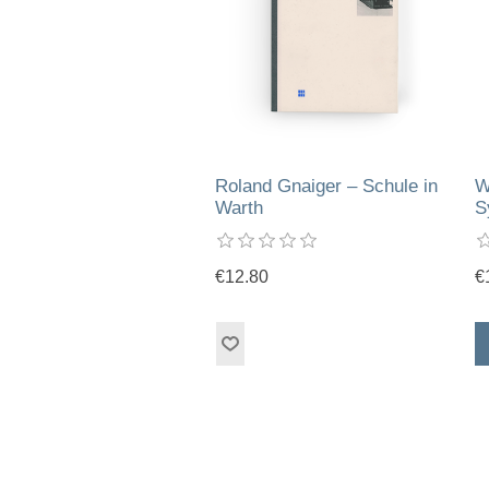
Roland Gnaiger – Schule in
W
Warth
S
€12.80
€