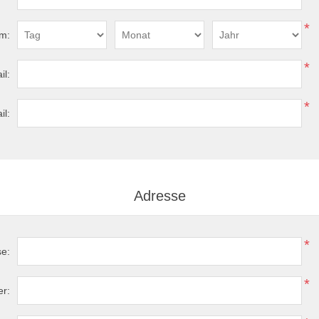
*
m:
*
il:
*
il:
Adresse
*
se:
*
r: