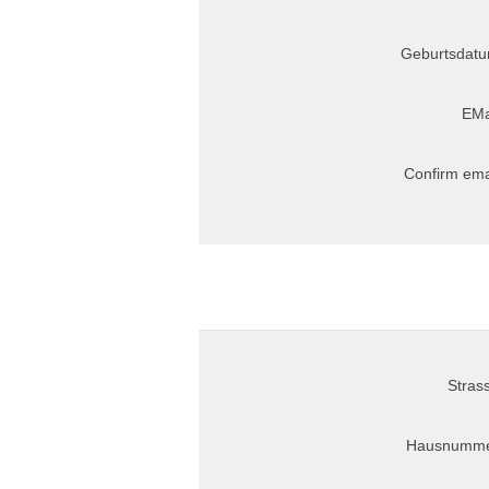
Geburtsdatu
EMa
Confirm ema
Stras
Hausnumme