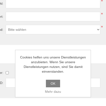
*
hl:
*
rt:
*
d:
Optionen
Cookies helfen uns unsere Dienstleistungen
anzubieten. Wenn Sie unsere
Dienstleistungen nutzen, sind Sie damit
einverstanden.
er:
D:
OK
Mehr dazu