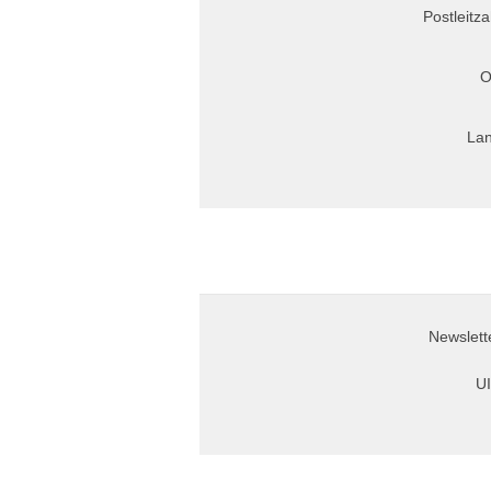
Postleitza
O
Lan
Newslett
UI