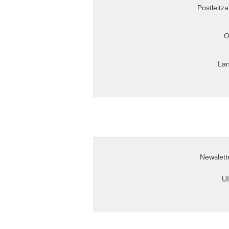
Postleitza
O
Lan
Newslett
UI