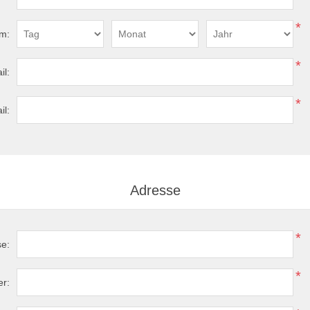
*
m:
*
il:
*
il:
Adresse
*
se:
*
r: