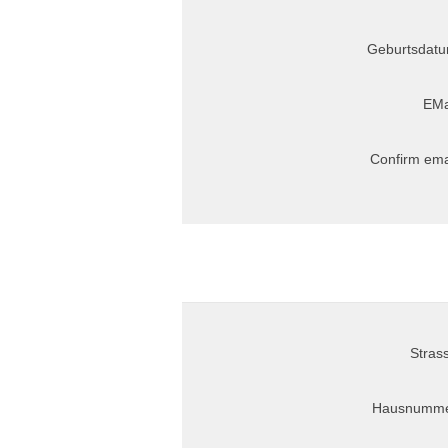
Geburtsdatu
EMa
Confirm ema
Stras
Hausnumme