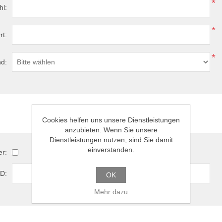
*
hl:
*
rt:
*
d:
Optionen
Cookies helfen uns unsere Dienstleistungen
anzubieten. Wenn Sie unsere
Dienstleistungen nutzen, sind Sie damit
einverstanden.
er:
D:
OK
Mehr dazu